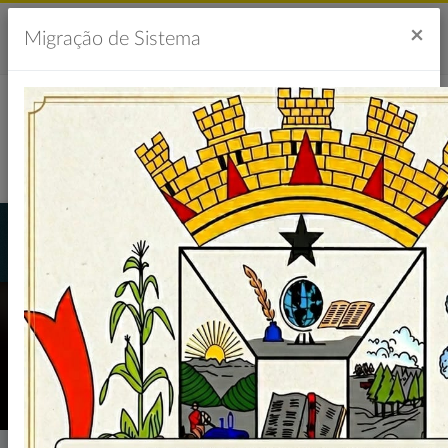
Acesso à Informação
Ouvidoria
Acessibilidade
×
Migração de Sistema
Portal da Transparência
LICITAÇÕES