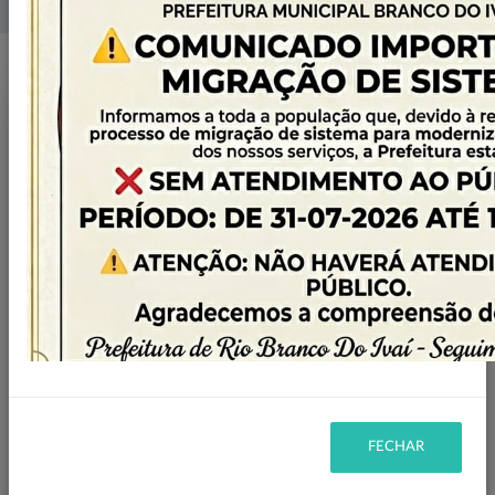
Home
Licitações
Filtro
DESERTA
STATUS:
CHAMADA PÚBLICA
MODALIDADE:
2023
ANO:
FECHAR
Ano