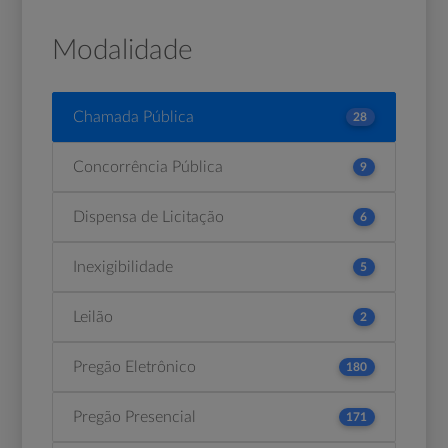
Modalidade
Chamada Pública
28
Concorrência Pública
9
Dispensa de Licitação
6
Inexigibilidade
5
Leilão
2
Pregão Eletrônico
180
Pregão Presencial
171