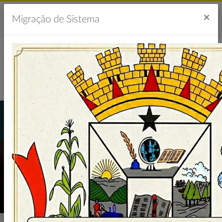
Acesso à Informação
Ouvidoria
Acessibilidade
×
Migração de Sistema
Portal da Transparência
LICITAÇÕES