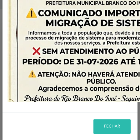
Home
Licitações
Filtro
HOMOLOGADA
STATUS:
CHAMADA PÚBLICA
MODALIDADE:
2023
ANO:
FECHAR
Ano