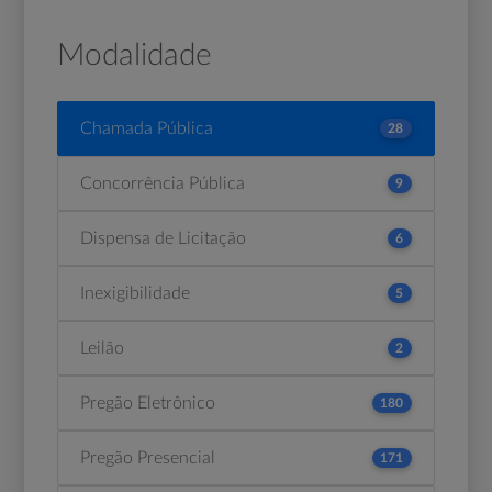
Modalidade
Chamada Pública
28
Concorrência Pública
9
Dispensa de Licitação
6
Inexigibilidade
5
Leilão
2
Pregão Eletrônico
180
Pregão Presencial
171