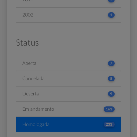
2002
1
Status
Aberta
7
Cancelada
5
Deserta
9
Em andamento
161
Homologada
233