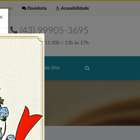
rmação
Ouvidoria
Acessibilidade
×
(43) 99905-3695
Seg. a Sex. 7:30h às 11:30h / 13h às 17h
de Serviços
Mapa do Site