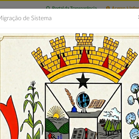
Portal da Transparência
Acesso à Info
igração de Sistema
citações
Imprensa
Servidor
Contatos
Portal 