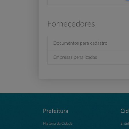
Fornecedores
Documentos para cadastro
Empresas penalizadas
Prefeitura
Ci
História da Cidade
Enti