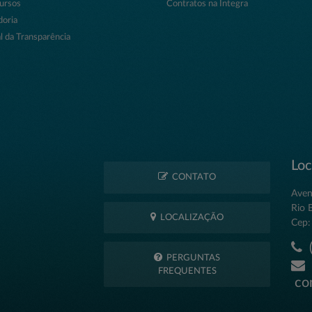
ursos
Contratos na Íntegra
doria
l da Transparência
Loc
CONTATO
Aven
Rio 
LOCALIZAÇÃO
Cep:
(
PERGUNTAS
FREQUENTES
con