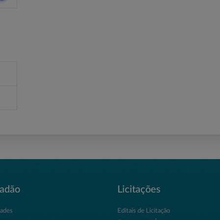
dadão
Licitações
dades
Editais de Licitação