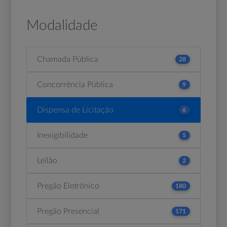
Modalidade
Chamada Pública
28
Concorrência Pública
9
Dispensa de Licitação
6
Inexigibilidade
5
Leilão
2
Pregão Eletrônico
180
Pregão Presencial
171