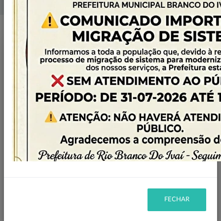
Home
Licitações
Filtro
CANCELADA
STATUS:
DISPENSA DE LICITAÇÃO
MODALIDADE:
2021
ANO:
FECHAR
Ano