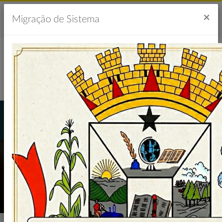
Acesso à Informação
Ouvidoria
Acessibilidade
×
Migração de Sistema
Portal da Transparência
LICITAÇÕES