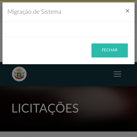
Acesso à Informação
Ouvidoria
Acessibilidade
×
Migração de Sistema
Portal da Transparência
FECHAR
LICITAÇÕES