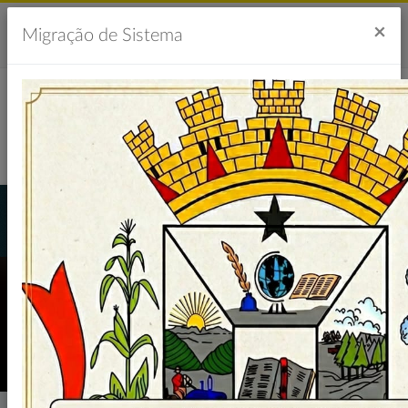
Acesso à Informação
Ouvidoria
Acessibilidade
×
Migração de Sistema
Portal da Transparência
LICITAÇÕES