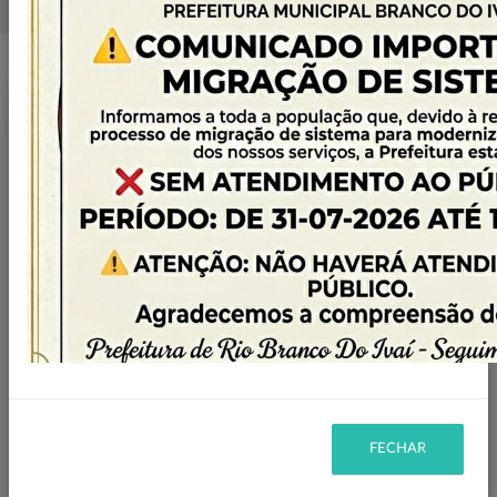
Home
Licitações
Filtro
CANCELADA
STATUS:
INEXIGIBILIDADE
MODALIDADE:
Ano
FECHAR
2026
22