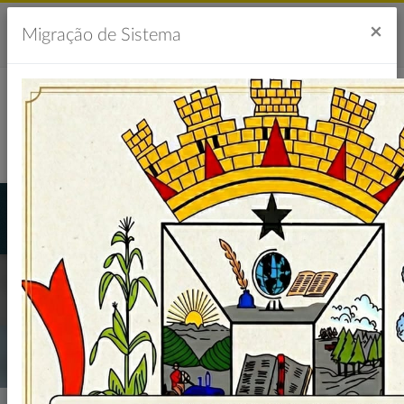
Acesso à Informação
Ouvidoria
Acessibilidade
×
Migração de Sistema
Portal da Transparência
ISENÇÃO IPTU