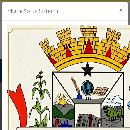
Acesso à Informação
Ouvidoria
Acessibilidade
×
Migração de Sistema
Portal da Transparência
CAMPANHA DE
VACINAÇÃO 2025