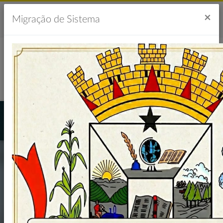
Acesso à Informação
Ouvidoria
Acessibilidade
×
Migração de Sistema
Portal da Transparência
CONVITE 2º.
CONFERÊNCIA