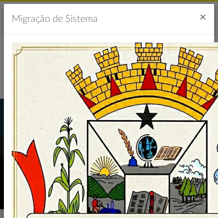
Acesso à Informação
Ouvidoria
Acessibilidade
×
Migração de Sistema
Portal da Transparência
LICITAÇÕES