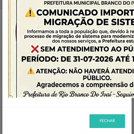
Home
Licitações
Filtro
CANCELADA
STATUS:
TOMADA DE PREÇO
MODALIDADE:
2024
ANO:
FECHAR
Ano