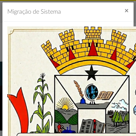
Acesso à Informação
Ouvidoria
Acessibilidade
×
Migração de Sistema
Portal da Transparência
LICITAÇÕES