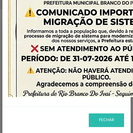
Home
Licitações
Filtro
CANCELADA
STATUS:
LEILÃO
MODALIDADE:
Ano
FECHAR
2026
22