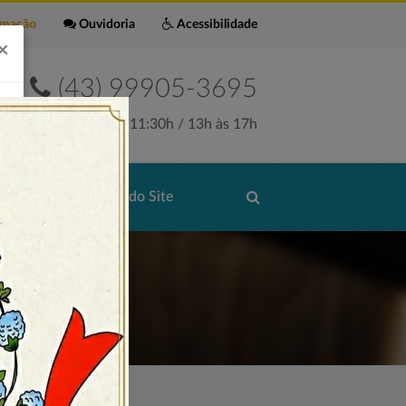
rmação
Ouvidoria
Acessibilidade
×
(43) 99905-3695
Seg. a Sex. 7:30h às 11:30h / 13h às 17h
de Serviços
Mapa do Site