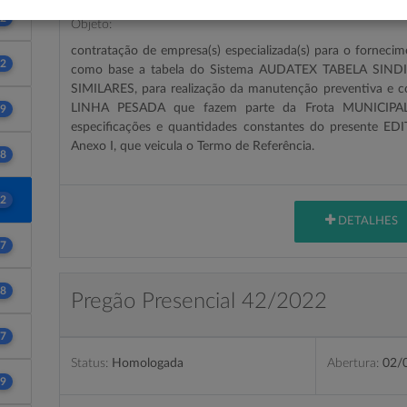
2
Objeto:
contratação de empresa(s) especializada(s) para o forne
2
como base a tabela do Sistema AUDATEX
TABELA SIND
SIMILARES, para realização da manutenção preventiva e 
LINHA PESADA que fazem parte da Frota MUNICIP
9
especificações e quantidades constantes do presente EDI
Anexo I, que veicula o Termo de Referência.
8
2
DETALHES
7
8
Pregão Presencial 42/2022
7
Status:
Homologada
Abertura:
02/
9