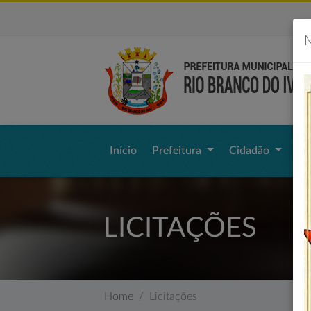
M
Início
Prefeitura
Cidadão
Li
LICITAÇÕES
Home
Licitações