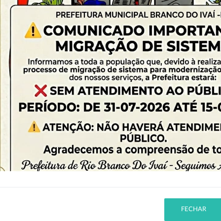
PESQUISA AVANÇADA
Pregão Presencial 45/2022
Status:
Homologada
Abertura:
12/
Publicado em:
26/08/2022
Entidade:
Prefeitura de Rio Branco do Ivaí
FECHAR