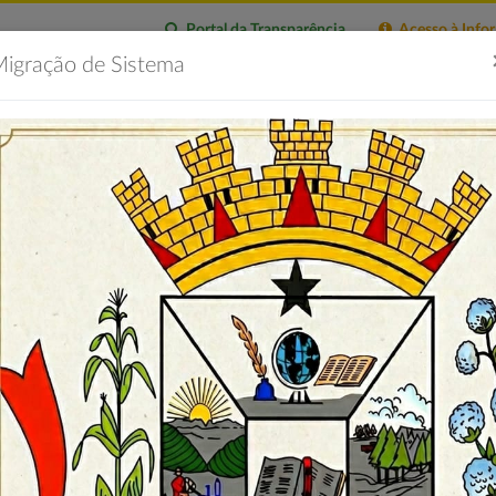
Portal da Transparência
Acesso à Info
igração de Sistema
citações
Imprensa
Servidor
Contatos
Portal 