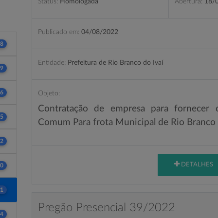
Status:
Homologada
Abertura:
18/
Publicado em:
04/08/2022
8
Entidade:
Prefeitura de Rio Branco do Ivaí
9
6
Objeto:
Contratação de empresa para fornecer c
5
Comum Para frota Municipal de Rio Branco d
2
DETALHES
0
1
Pregão Presencial 39/2022
4