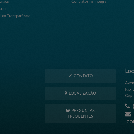
ursos
Contratos na Íntegra
doria
l da Transparência
Loc
CONTATO
Aven
Rio 
LOCALIZAÇÃO
Cep:
(
PERGUNTAS
FREQUENTES
con