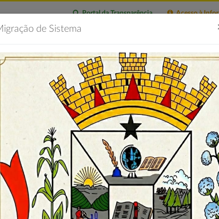
Portal da Transparência
Acesso à Info
igração de Sistema
citações
Imprensa
Servidor
Contatos
Portal 