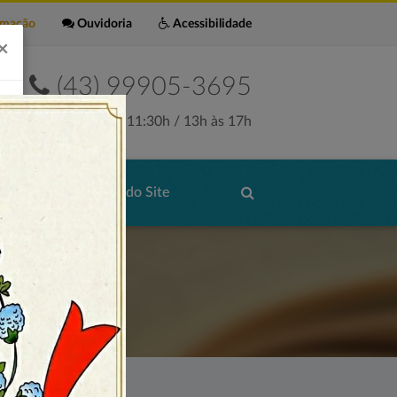
rmação
Ouvidoria
Acessibilidade
×
(43) 99905-3695
Seg. a Sex. 7:30h às 11:30h / 13h às 17h
de Serviços
Mapa do Site