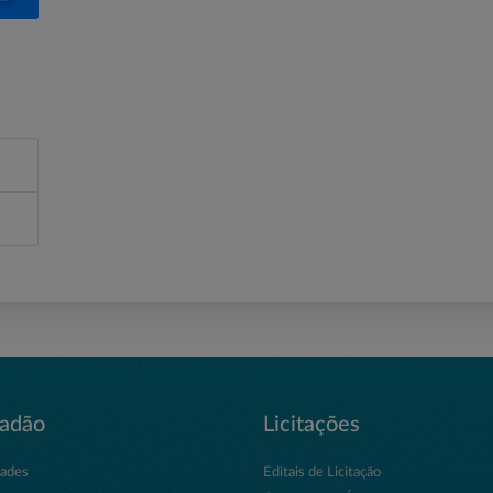
dadão
Licitações
dades
Editais de Licitação