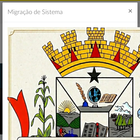
Acesso à Informação
Ouvidoria
Acessibilidade
×
Migração de Sistema
Portal da Transparência
LICITAÇÕES