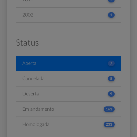
2002
1
Status
Aberta
7
Cancelada
5
Deserta
9
Em andamento
161
Homologada
233