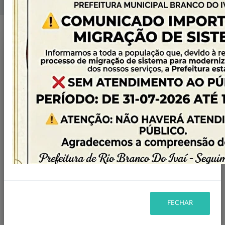
Home
Licitações
Filtro
ABERTA
STATUS:
PREGÃO ELETRÔNICO
MODALIDADE:
2021
ANO:
FECHAR
Ano