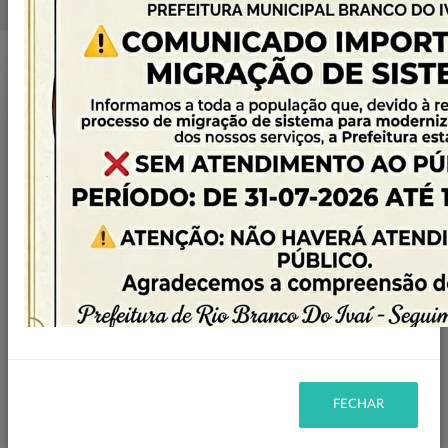
Home
Licitações
Filtro
EM ANDAMENTO
STATUS:
2021
ANO:
Ano
FECHAR
2026
22