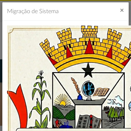
Acesso à Informação
Ouvidoria
Acessibilidade
×
Migração de Sistema
Portal da Transparência
LICITAÇÕES