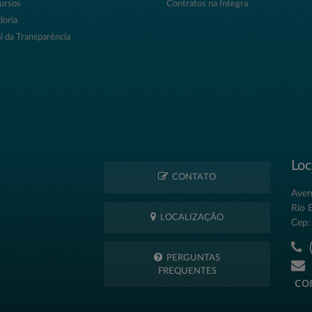
ursos
Contratos na Íntegra
doria
l da Transparência
Loc
CONTATO
Aven
Rio 
LOCALIZAÇÃO
Cep:
(
PERGUNTAS
FREQUENTES
con