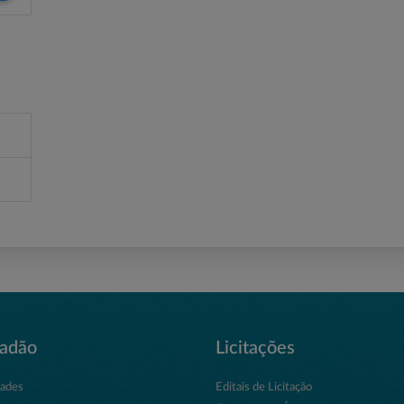
dadão
Licitações
dades
Editais de Licitação