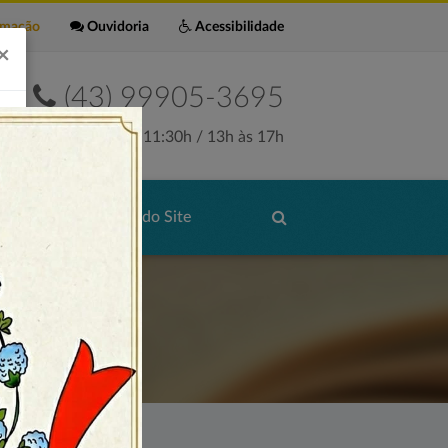
rmação
Ouvidoria
Acessibilidade
×
(43) 99905-3695
Seg. a Sex. 7:30h às 11:30h / 13h às 17h
de Serviços
Mapa do Site