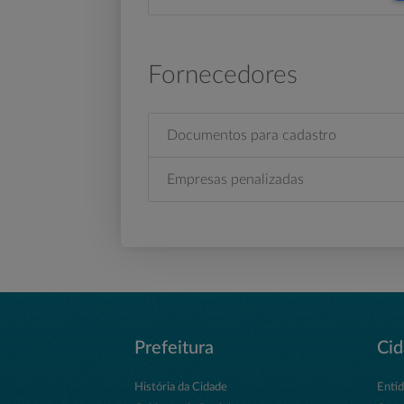
Fornecedores
Documentos para cadastro
Empresas penalizadas
Prefeitura
Ci
História da Cidade
Enti