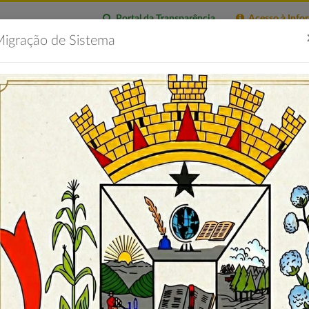
Portal da Transparência
Acesso à Info
igração de Sistema
citações
Imprensa
Servidor
Contatos
Portal 