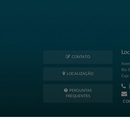
Loc
CONTATO
Aven
Rio 
LOCALIZAÇÃO
Cep:
(
PERGUNTAS
FREQUENTES
con
026 © Prefeitura Municipal de Rio Branco do Ivaí | Desenvolvido por: