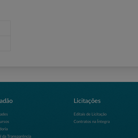
dadão
Licitações
dades
Editais de Licitação
ursos
Contratos na Íntegra
doria
l da Transparência