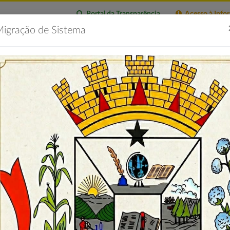
Portal da Transparência
Acesso à Info
igração de Sistema
citações
Imprensa
Servidor
Contatos
Portal 