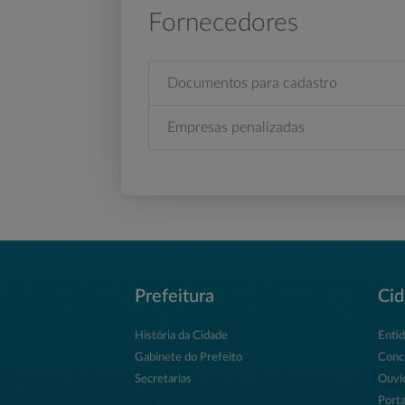
Fornecedores
Documentos para cadastro
Empresas penalizadas
Prefeitura
Ci
História da Cidade
Enti
Gabinete do Prefeito
Conc
Secretarias
Ouvi
Porta