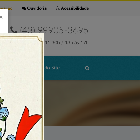
rmação
Ouvidoria
Acessibilidade
×
(43) 99905-3695
Seg. a Sex. 7:30h às 11:30h / 13h às 17h
de Serviços
Mapa do Site