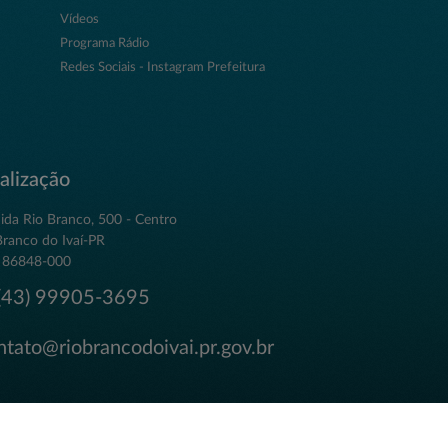
Vídeos
Programa Rádio
Redes Sociais - Instagram Prefeitura
alização
ida Rio Branco, 500 - Centro
Branco do Ivaí-PR
 86848-000
43) 99905-3695
tato@riobrancodoivai.pr.gov.br