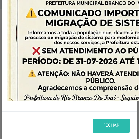
Home
Licitações
Filtro
INEXIGIBILIDADE
MODALIDADE:
2020
ANO:
Ano
FECHAR
2026
22