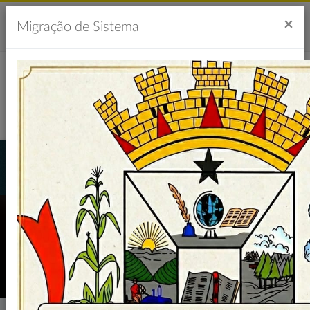
Acesso à Informação
Ouvidoria
Acessibilidade
×
Migração de Sistema
Portal da Transparência
LICITAÇÕES