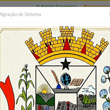
Portal da Transparência
Acesso à Info
igração de Sistema
citações
Imprensa
Servidor
Contatos
Portal 