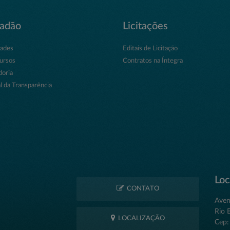
dadão
Licitações
dades
Editais de Licitação
ursos
Contratos na Íntegra
doria
l da Transparência
Loc
CONTATO
Aven
Rio 
LOCALIZAÇÃO
Cep: