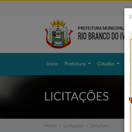
M
Início
Prefeitura
Cidadão
Li
LICITAÇÕES
Home
Licitações
Detalhes