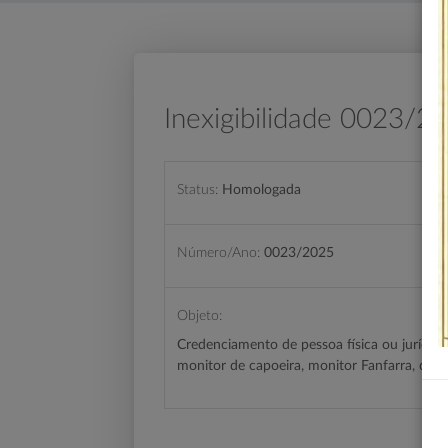
Inexigibilidade 0023/2
Status:
Homologada
Número/Ano:
0023/2025
Objeto:
Credenciamento de pessoa física ou jurídica
monitor de capoeira, monitor Fanfarra, de A