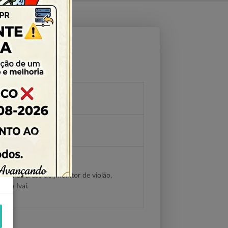
nas nas áreas de (monitor de violão,
o do Ivaí.