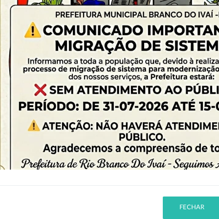
025
Abertura em:
01/10/2025 às 09:00h
Número do processo:
23/2025
, para atuar com Oficineiros/Instrutores/Professores, desenvolvendo ofici
rtes Artistica Monitor de Educação Fisica) para o Municipio de Rio Branc
FECHAR