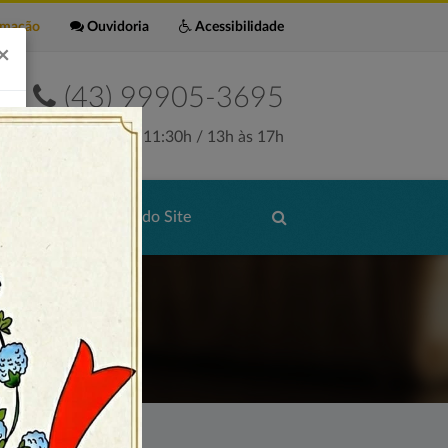
rmação
Ouvidoria
Acessibilidade
×
(43) 99905-3695
Seg. a Sex. 7:30h às 11:30h / 13h às 17h
de Serviços
Mapa do Site