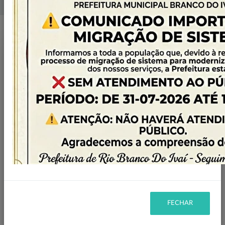
Home
Licitações
Detalhes
Pregão Eletrônico
0029/2022
Status:
Em
Abertura em:
01/07/2022
andamento
às 09:00h
Número/Ano:
Número do processo:
0029/2022
29/2022
FECHAR
Objeto:
CONTRATAÇÃO DE EMPRESA PARA FORNECER