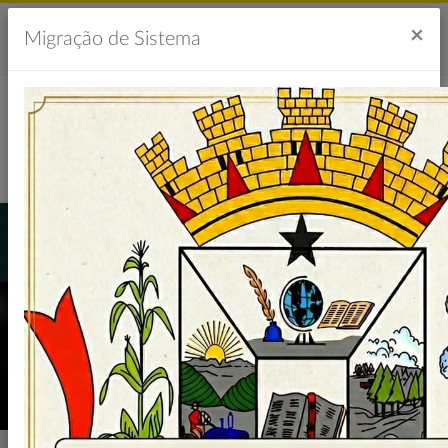
Acesso à Informação
Ouvidoria
Acessibilidade
×
Migração de Sistema
Portal da Transparência
LICITAÇÕES