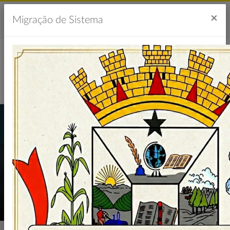
Acesso à Informação
Ouvidoria
Acessibilidade
×
Migração de Sistema
Portal da Transparência
GALERIA DE FOTOS