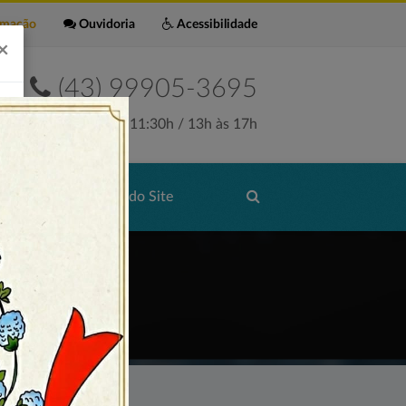
rmação
Ouvidoria
Acessibilidade
×
(43) 99905-3695
Seg. a Sex. 7:30h às 11:30h / 13h às 17h
de Serviços
Mapa do Site