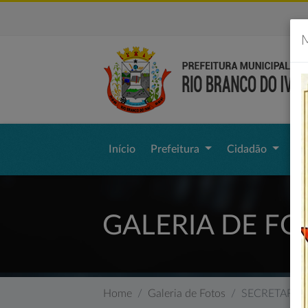
M
Início
Prefeitura
Cidadão
Li
GALERIA DE FO
Home
Galeria de Fotos
SECRETARIA