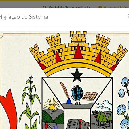
Portal da Transparência
Acesso à Info
igração de Sistema
citações
Imprensa
Servidor
Contatos
Portal 
TOS
 MUNICIPAL DE MEIO AMBIENTE