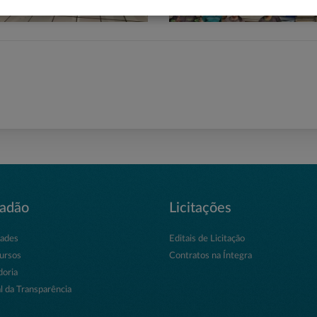
dadão
Licitações
dades
Editais de Licitação
ursos
Contratos na Íntegra
doria
l da Transparência