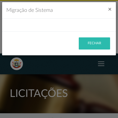
Acesso à Informação
Ouvidoria
Acessibilidade
×
Migração de Sistema
Portal da Transparência
FECHAR
LICITAÇÕES