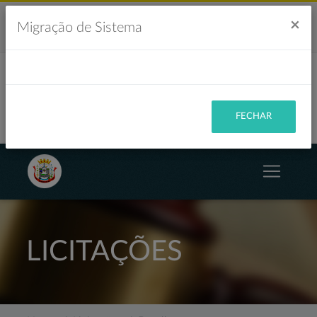
Acesso à Informação
Ouvidoria
Acessibilidade
×
Migração de Sistema
Portal da Transparência
FECHAR
LICITAÇÕES