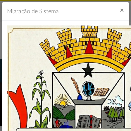
Acesso à Informação
Ouvidoria
Acessibilidade
×
Migração de Sistema
Portal da Transparência
LICITAÇÕES