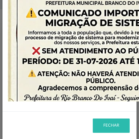
Home
Licitações
Filtro
DESERTA
STATUS:
LEILÃO
MODALIDADE:
2022
ANO:
FECHAR
Ano