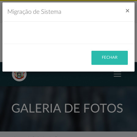
Acesso à Informação
Ouvidoria
Acessibilidade
×
Migração de Sistema
Portal da Transparência
FECHAR
GALERIA DE FOTOS